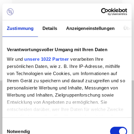
JETZT BUCHEN
Zustimmung
Details
Anzeigeneinstellungen
Über
Verantwortungsvoller Umgang mit Ihren Daten
Wir und
unsere 1022 Partner
verarbeiten Ihre
persönlichen Daten, wie z. B. Ihre IP-Adresse, mithilfe
von Technologien wie Cookies, um Informationen auf
Ihrem Gerät zu speichern und darauf zuzugreifen und so
personalisierte Werbung und Inhalte, Messungen von
Werbung und Inhalten, Zielgruppenforschung sowie
Entwicklung von Angeboten zu ermöglichen. Sie
Newsletter Anmeldung
entscheiden darüber, wer Ihre Daten für welche Zwecke
nutzt. Sie können Ihre Einwilligung jederzeit über die
Cookie-Erklärung oder durch Klicken auf das Privacy
Einwilligungsauswahl
Trigger Symbol ändern oder widerrufen
Notwendig