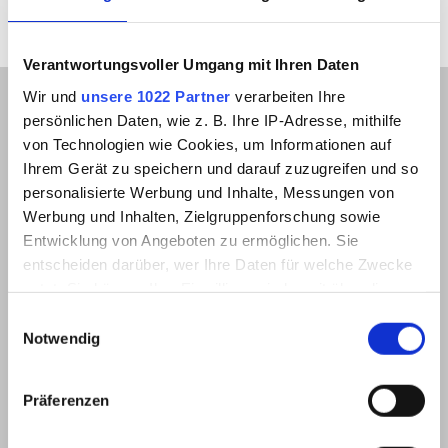
Verantwortungsvoller Umgang mit Ihren Daten
Wir und
unsere 1022 Partner
verarbeiten Ihre
persönlichen Daten, wie z. B. Ihre IP-Adresse, mithilfe
von Technologien wie Cookies, um Informationen auf
Newsletter Anmeldung
Ihrem Gerät zu speichern und darauf zuzugreifen und so
personalisierte Werbung und Inhalte, Messungen von
Werbung und Inhalten, Zielgruppenforschung sowie
Entwicklung von Angeboten zu ermöglichen. Sie
entscheiden darüber, wer Ihre Daten für welche Zwecke
nutzt. Sie können Ihre Einwilligung jederzeit über die
Cookie-Erklärung oder durch Klicken auf das Privacy
Einwilligungsauswahl
Trigger Symbol ändern oder widerrufen
Notwendig
Wenn Sie es erlauben, würden wir auch gerne:
Präferenzen
Informationen über Ihre geografische Lage
erfassen, welche bis auf einige Meter genau sein