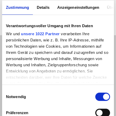
Zustimmung
Details
Anzeigeneinstellungen
Über
Verantwortungsvoller Umgang mit Ihren Daten
Wir und
unsere 1022 Partner
verarbeiten Ihre
persönlichen Daten, wie z. B. Ihre IP-Adresse, mithilfe
von Technologien wie Cookies, um Informationen auf
Ihrem Gerät zu speichern und darauf zuzugreifen und so
Newsletter Anmeldung
personalisierte Werbung und Inhalte, Messungen von
Werbung und Inhalten, Zielgruppenforschung sowie
Entwicklung von Angeboten zu ermöglichen. Sie
entscheiden darüber, wer Ihre Daten für welche Zwecke
nutzt. Sie können Ihre Einwilligung jederzeit über die
Cookie-Erklärung oder durch Klicken auf das Privacy
Einwilligungsauswahl
Trigger Symbol ändern oder widerrufen
Notwendig
Wenn Sie es erlauben, würden wir auch gerne:
Präferenzen
Informationen über Ihre geografische Lage