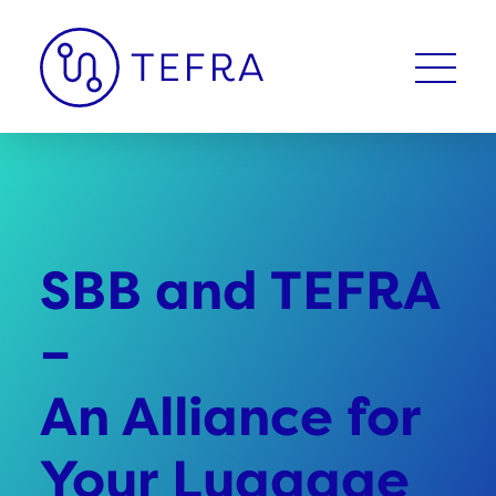
SBB and TEFRA
–
An Alliance for
Your Luggage