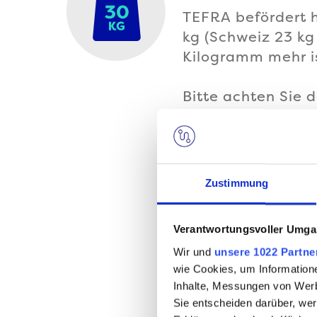
TEFRA befördert h
kg (Schweiz 23 kg
Kilogramm mehr ist
Bitte achten Sie d
alleine getragen 
erfragen Sie gern 
Bitte beachten S
Zustimmung
Reedereien und Ve
Verantwortungsvoller Umgan
Wir und
unsere 1022 Partne
wie Cookies, um Information
Inhalte, Messungen von Werb
Sie entscheiden darüber, wer