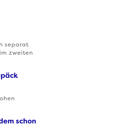
?
ch separat
 im zweiten
epäck
hohen
zdem schon