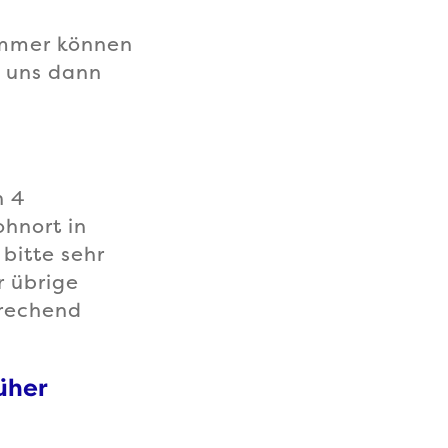
ummer können
e uns dann
h 4
hnort in
bitte sehr
r übrige
prechend
üher