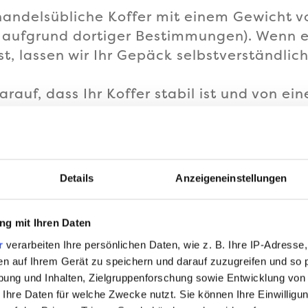
andelsübliche Koffer mit einem Gewicht vo
 aufgrund dortiger Bestimmungen). Wenn e
, lassen wir Ihr Gepäck selbstverständlich
arauf, dass Ihr Koffer stabil ist und von ein
werden kann. Schrankkoffer befördern wir a
individuelle Konditionen.
ie unbedingt etwaige Gewichtsbeschränku
Details
Anzeigeneinstellungen
ranstalter, sowie der Fluggesellschaften!
g mit Ihren Daten
r
verarbeiten Ihre persönlichen Daten, wie z. B. Ihre IP-Adresse,
en auf Ihrem Gerät zu speichern und darauf zuzugreifen und so 
ung und Inhalten, Zielgruppenforschung sowie Entwicklung von
 Ihre Daten für welche Zwecke nutzt. Sie können Ihre Einwilligun