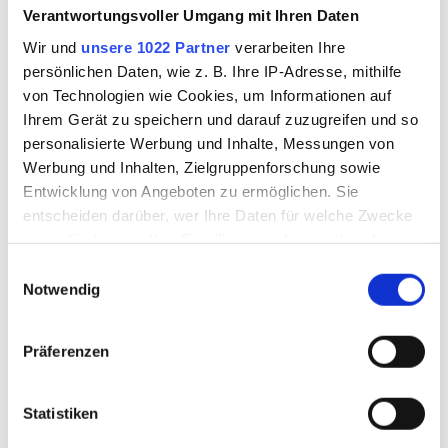
Verantwortungsvoller Umgang mit Ihren Daten
Wir und
unsere 1022 Partner
verarbeiten Ihre
persönlichen Daten, wie z. B. Ihre IP-Adresse, mithilfe
von Technologien wie Cookies, um Informationen auf
Ihrem Gerät zu speichern und darauf zuzugreifen und so
personalisierte Werbung und Inhalte, Messungen von
Werbung und Inhalten, Zielgruppenforschung sowie
Entwicklung von Angeboten zu ermöglichen. Sie
entscheiden darüber, wer Ihre Daten für welche Zwecke
nutzt. Sie können Ihre Einwilligung jederzeit über die
Cookie-Erklärung oder durch Klicken auf das Privacy
Einwilligungsauswahl
Trigger Symbol ändern oder widerrufen
Notwendig
HAUS <–> SCHIFF
Wenn Sie es erlauben, würden wir auch gerne:
Präferenzen
Informationen über Ihre geografische Lage
erfassen, welche bis auf einige Meter genau sein
VON DER HAUSTÜR BIS
können
Statistiken
ZUR KABINE
Ihr Gerät durch aktives Scannen nach