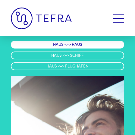
HAUS <–> HAUS
HAUS <–> SCHIFF
HAUS <–> FLUGHAFEN