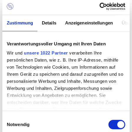
Zustimmung
Details
Anzeigeneinstellungen
Über
Verantwortungsvoller Umgang mit Ihren Daten
Wir und
unsere 1022 Partner
verarbeiten Ihre
persönlichen Daten, wie z. B. Ihre IP-Adresse, mithilfe
von Technologien wie Cookies, um Informationen auf
Ihrem Gerät zu speichern und darauf zuzugreifen und so
personalisierte Werbung und Inhalte, Messungen von
Werbung und Inhalten, Zielgruppenforschung sowie
DIE KOFFERTRÄGER
Entwicklung von Angeboten zu ermöglichen. Sie
DER
entscheiden darüber, wer Ihre Daten für welche Zwecke
KREUZFAHRTBRANCHE
nutzt. Sie können Ihre Einwilligung jederzeit über die
Cookie-Erklärung oder durch Klicken auf das Privacy
Einwilligungsauswahl
Bericht aus "Hamburger
Trigger Symbol ändern oder widerrufen
Notwendig
Abendblatt", 31.10.2016