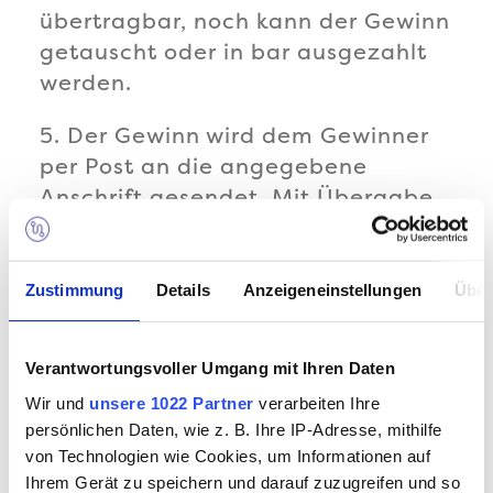
übertragbar, noch kann der Gewinn
getauscht oder in bar ausgezahlt
werden.
5. Der Gewinn wird dem Gewinner
per Post an die angegebene
Anschrift gesendet. Mit Übergabe
des Gewinns an eine
Transportperson geht die Gefahr
auf den Gewinner über. Für
Zustimmung
Details
Anzeigeneinstellungen
Über
Lieferschäden sind wir nicht
verantwortlich.
Verantwortungsvoller Umgang mit Ihren Daten
4. Ausschluss
Wir und
unsere 1022 Partner
verarbeiten Ihre
persönlichen Daten, wie z. B. Ihre IP-Adresse, mithilfe
1. Ein Verstoß gegen diese
von Technologien wie Cookies, um Informationen auf
Teilnahmebedingungen berechtigt
Ihrem Gerät zu speichern und darauf zuzugreifen und so