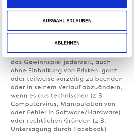
ausgeschlossenen Teilnehmer um
Wir verwenden Cookies, um Inhalte und Anzeigen zu
personalisieren, Funktionen für soziale Medien anbieten
einen bereits ausgelosten
zu können und die Zugriffe auf unsere Website zu
Gewinner, kann der Gewinn
AUSWAHL ERLAUBEN
analysieren. Außerdem geben wir Informationen zu Ihrer
nachträglich aberkannt werden.
Verwendung unserer Website an unsere Partner für
soziale Medien, Werbung und Analysen weiter. Unsere
5. Vorzeitige Beendigung sowie Änderungen
ABLEHNEN
Partner führen diese Informationen möglicherweise mit
weiteren Daten zusammen, die Sie ihnen bereitgestellt
Wir behalten uns das Recht vor,
haben oder die sie im Rahmen Ihrer Nutzung der Dienste
das Gewinnspiel jederzeit, auch
gesammelt haben.
ohne Einhaltung von Fristen, ganz
oder teilweise vorzeitig zu beenden
oder in seinem Verlauf abzuändern,
wenn es aus technischen (z.B.
Computervirus, Manipulation von
oder Fehler in Software/Hardware)
oder rechtlichen Gründen (z.B.
Untersagung durch Facebook)